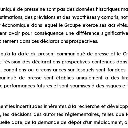
niqué de presse ne sont pas des données historiques mais
estimations, des prévisions et des hypothèses y compris, n
 économique dans lequel le Groupe exerce ses activités. 
vent avoir pour conséquence une différence significative
citement dans ces déclarations prospectives.
s qu’à la date du présent communiqué de presse et le G
 révision des déclarations prospectives contenues dans
conditions ou circonstances sur lesquels sont fondées c
niqué de presse sont établies uniquement à des fins il
e performances futures et sont soumises à des risques et i
nt les incertitudes inhérentes à la recherche et développe
 les décisions des autorités réglementaires, telles que 
quelle date, de la demande de dépôt d’un médicament, d’