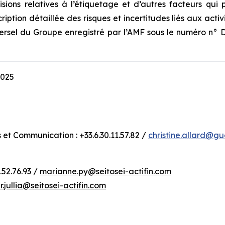
sions relatives à l’étiquetage et d’autres facteurs qui p
ption détaillée des risques et incertitudes liés aux acti
sel du Groupe enregistré par l’AMF sous le numéro n° D.25
2025
s et Communication : +33.6.30.11.57.82 /
christine.allard@g
.52.76.93 /
marianne.py@seitosei-actifin.com
r.jullia@seitosei-actifin.com