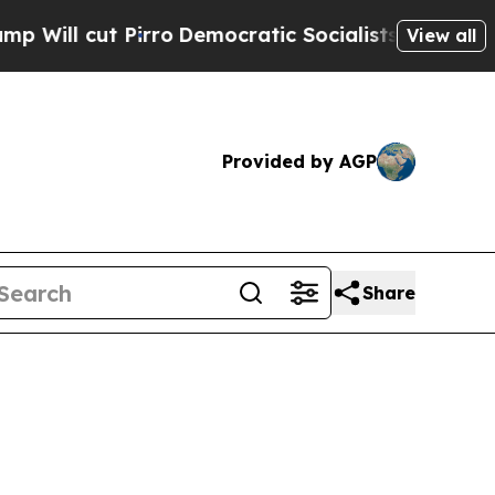
t Pirro
Democratic Socialists of America Propo
View all
Provided by AGP
Share